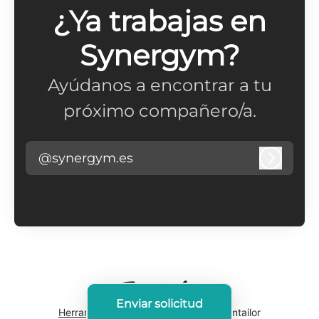
¿Ya trabajas en
Synergym?
Ayúdanos a encontrar a tu
próximo compañero/a.
@synergym.es
Iniciar 
Enviar solicitud
Herramientas de seguimiento
de Teamtailor