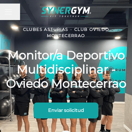
MENÚ DE EMPLEO
Compartir página
CLUBES ASTURIAS
·
CLUB OVIEDO
MONTECERRAO
Monitor/a Deportivo
Multidisciplinar -
Oviedo Montecerrao
Enviar solicitud